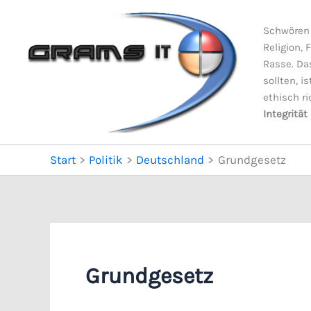
Zum
Inhalt
Schwören 
springen
Religion, 
Rasse. Da
sollten, i
ethisch ri
Integrität
Start
Politik
Deutschland
Grundgesetz
Grundgesetz