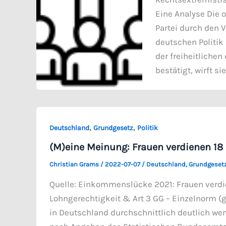
Eine Analyse Die o
Partei durch den 
deutschen Politik
der freiheitliche
bestätigt, wirft s
,
,
Deutschland
Grundgesetz
Politik
(M)eine Meinung: Frauen verdienen 18 
Christian Grams
/
2022-07-07
/
Deutschland
,
Grundgeset
Quelle: Einkommenslücke 2021: Frauen verdi
Lohngerechtigkeit & Art 3 GG – Einzelnorm (
in Deutschland durchschnittlich deutlich wen