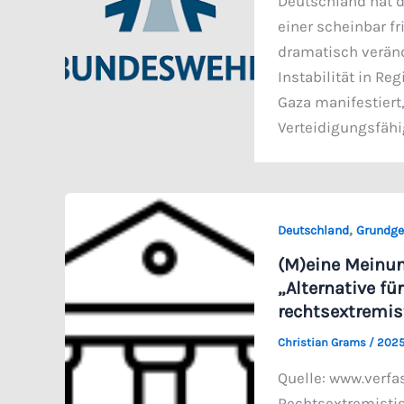
Deutschland hat di
einer scheinbar fr
dramatisch veränd
Instabilität in R
Gaza manifestiert,
Verteidigungsfähi
,
Deutschland
Grundge
(M)eine Meinun
„Alternative fü
rechtsextremis
Christian Grams
/
2025
Quelle: www.verfa
Rechtsextremistis