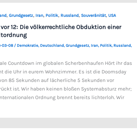
,
,
,
,
,
,
and
Grundgesetz
Iran
Politik
Russland
Souveränität
USA
vor 12: Die völkerrechtliche Obduktion einer
ltordnung
-03-08
/
Demokratie
,
Deutschland
,
Grundgesetz
,
Iran
,
Politik
,
Russland
,
inale Countdown im globalen Scherbenhaufen Hört ihr das
cht die Uhr in eurem Wohnzimmer. Es ist die Doomsday
 von 85 Sekunden auf lächerliche 5 Sekunden vor
rückt ist. Wir haben keinen bloßen Systemabsturz mehr;
nternationalen Ordnung brennt bereits lichterloh. Wir