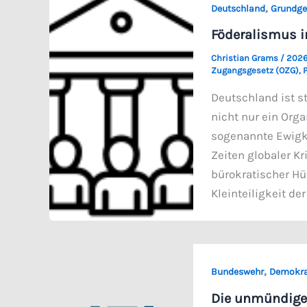
,
Deutschland
Grundge
Föderalismus i
Christian Grams
/
2026
Zugangsgesetz (OZG)
,
P
Deutschland ist st
nicht nur ein Org
sogenannte Ewigkei
Zeiten globaler Kr
bürokratischer Hü
Kleinteiligkeit de
,
Bundeswehr
Demokra
Die unmündige 