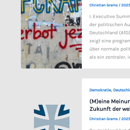
Christian Grams
/
2025
I. Executive Summ
der politischen A
Deutschland (AfD)
zeigt eine progra
über normale poli
als ein zentraler,
,
Demokratie
Deutschl
(M)eine Meinun
Zukunft der we
Christian Grams
/
2025