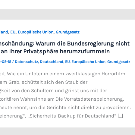
,
,
,
land
EU
Europäische Union
Grundgesetz
enschändung: Warum die Bundesregierung nicht
 an Ihrer Privatsphäre herumzufummeln
-05-15
/
Datenschutz
,
Deutschland
,
EU
,
Europäische Union
,
Grundgesetz
eit. Wie ein Untoter in einem zweitklassigen Horrorfilm
rem Grab, schüttelt sich den Staub der
keit von den Schultern und grinst uns mit der
oritären Wahnsinns an: Die Vorratsdatenspeicherung.
eute nennt, um die Gerichte nicht direkt zu provozieren:
icherung“, „Sicherheits-Backup für Deutschland“ […]