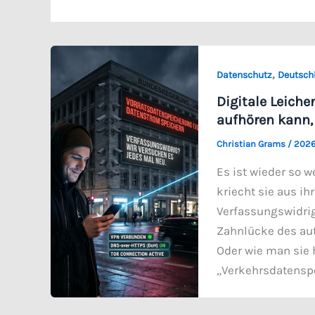
,
Datenschutz
Deutsch
Digitale Leich
aufhören kann,
Christian Grams
/
2026
Es ist wieder so w
kriecht sie aus ih
Verfassungswidrig
Zahnlücke des aut
Oder wie man sie h
„Verkehrsdatenspe