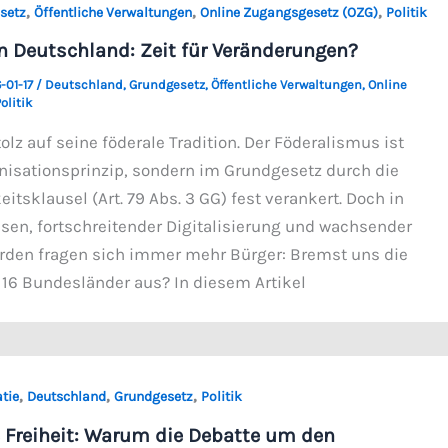
,
,
,
setz
Öffentliche Verwaltungen
Online Zugangsgesetz (OZG)
Politik
n Deutschland: Zeit für Veränderungen?
-01-17
/
Deutschland
,
Grundgesetz
,
Öffentliche Verwaltungen
,
Online
olitik
olz auf seine föderale Tradition. Der Föderalismus ist
anisationsprinzip, sondern im Grundgesetz durch die
tsklausel (Art. 79 Abs. 3 GG) fest verankert. Doch in
isen, fortschreitender Digitalisierung und wachsender
rden fragen sich immer mehr Bürger: Bremst uns die
r 16 Bundesländer aus? In diesem Artikel
,
,
,
tie
Deutschland
Grundgesetz
Politik
Freiheit: Warum die Debatte um den