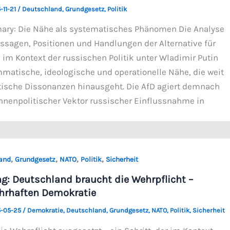
-11-21
/
Deutschland
,
Grundgesetz
,
Politik
ary: Die Nähe als systematisches Phänomen Die Analyse
ussagen, Positionen und Handlungen der Alternative für
 im Kontext der russischen Politik unter Wladimir Putin
mmatische, ideologische und operationelle Nähe, die weit
tische Dissonanzen hinausgeht. Die AfD agiert demnach
 innenpolitischer Vektor russischer Einflussnahme in
,
,
,
,
and
Grundgesetz
NATO
Politik
Sicherheit
g: Deutschland braucht die Wehrpflicht –
hrhaften Demokratie
-05-25
/
Demokratie
,
Deutschland
,
Grundgesetz
,
NATO
,
Politik
,
Sicherheit