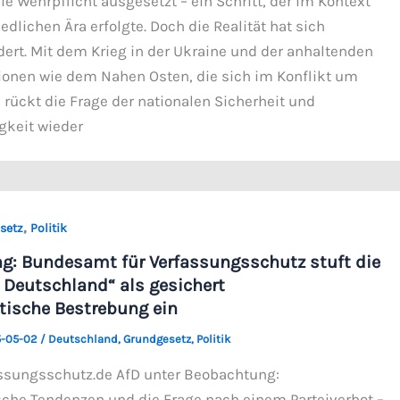
e Wehrpflicht ausgesetzt – ein Schritt, der im Kontext
iedlichen Ära erfolgte. Doch die Realität hat sich
ert. Mit dem Krieg in der Ukraine und der anhaltenden
egionen wie dem Nahen Osten, die sich im Konflikt um
 rückt die Frage der nationalen Sicherheit und
gkeit wieder
,
setz
Politik
g: Bundesamt für Verfassungsschutz stuft die
r Deutschland“ als gesichert
tische Bestrebung ein
-05-02
/
Deutschland
,
Grundgesetz
,
Politik
ssungsschutz.de AfD unter Beobachtung:
che Tendenzen und die Frage nach einem Parteiverbot –