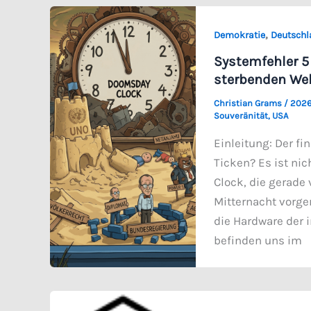
,
Demokratie
Deutschl
Systemfehler 5 
sterbenden We
Christian Grams
/
2026
Souveränität
,
USA
Einleitung: Der f
Ticken? Es ist ni
Clock, die gerade
Mitternacht vorge
die Hardware der i
befinden uns im