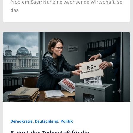
Problemlöser: Nur eine wachsende Wirtschaft, so
das
,
,
Demokratie
Deutschland
Politik
Stoppt den Todesstoß für die