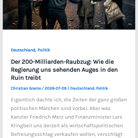
,
Deutschland
Politik
Der 200-Milliarden-Raubzug: Wie die
Regierung uns sehenden Auges in den
Ruin treibt
Christian Grams
/
2026-07-09
/
Deutschland
,
Politik
Eigentlich dachte ich, die Zeiten der ganz großen
politischen Märchen sind vorbei. Aber was
Kanzler Friedrich Merz und Finanzminister Lars
Klingbeil uns derzeit als wirtschaftspolitischen
Befreiungsschlag verkaufen wollen, verschlägt