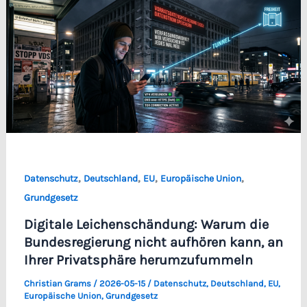
,
,
,
,
Datenschutz
Deutschland
EU
Europäische Union
Grundgesetz
Digitale Leichenschändung: Warum die
Bundesregierung nicht aufhören kann, an
Ihrer Privatsphäre herumzufummeln
Christian Grams
/
2026-05-15
/
Datenschutz
,
Deutschland
,
EU
,
Europäische Union
,
Grundgesetz