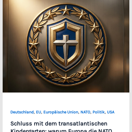
,
,
,
,
,
Deutschland
EU
Europäische Union
NATO
Politik
USA
Schluss mit dem transatlantischen
Kindergarten: warum Europa die NATO