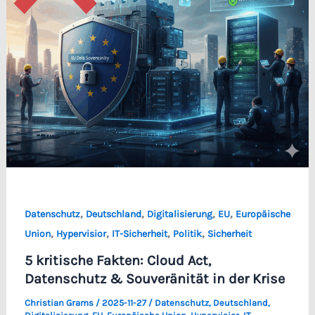
,
,
,
,
Datenschutz
Deutschland
Digitalisierung
EU
Europäische
,
,
,
,
Union
Hypervisior
IT-Sicherheit
Politik
Sicherheit
5 kritische Fakten: Cloud Act,
Datenschutz & Souveränität in der Krise
Christian Grams
/
2025-11-27
/
Datenschutz
,
Deutschland
,