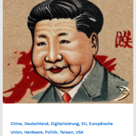
,
,
,
,
China
Deutschland
Digitalisierung
EU
Europäische
,
,
,
,
Union
Hardware
Politik
Taiwan
USA