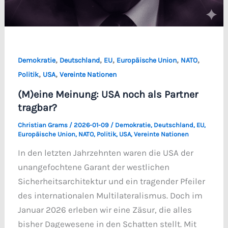
,
,
,
,
,
Demokratie
Deutschland
EU
Europäische Union
NATO
,
,
Politik
USA
Vereinte Nationen
(M)eine Meinung: USA noch als Partner
tragbar?
Christian Grams
/
2026-01-09
/
Demokratie
,
Deutschland
,
EU
,
Europäische Union
,
NATO
,
Politik
,
USA
,
Vereinte Nationen
In den letzten Jahrzehnten waren die USA der
unangefochtene Garant der westlichen
Sicherheitsarchitektur und ein tragender Pfeiler
des internationalen Multilateralismus. Doch im
Januar 2026 erleben wir eine Zäsur, die alles
bisher Dagewesene in den Schatten stellt. Mit