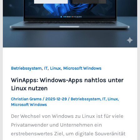
,
,
,
Betriebssystem
IT
Linux
Microsoft Windows
WinApps: Windows-Apps nahtlos unter
Linux nutzen
Christian Grams
/
2025-12-29
/
Betriebssystem
,
IT
,
Linux
,
Microsoft Windows
Der Wechsel von Windows zu Linux ist für viele
Privatanwender und Unternehmen ein
erstrebenswertes Ziel, um digitale Souveränität