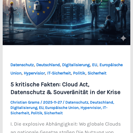
,
,
,
,
Datenschutz
Deutschland
Digitalisierung
EU
Europäische
,
,
,
,
Union
Hypervisior
IT-Sicherheit
Politik
Sicherheit
5 kritische Fakten: Cloud Act,
Datenschutz & Souveränität in der Krise
Christian Grams
/
2025-11-27
/
Datenschutz
,
Deutschland
,
Digitalisierung
,
EU
,
Europäische Union
,
Hypervisior
,
IT-
Sicherheit
,
Politik
,
Sicherheit
I. Die explosive Abhängigkeit: Wo globale Clouds
an nationale Gesetze stoßen Die Nutzung von