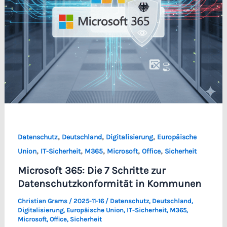
,
,
,
Datenschutz
Deutschland
Digitalisierung
Europäische
,
,
,
,
,
Union
IT-Sicherheit
M365
Microsoft
Office
Sicherheit
Microsoft 365: Die 7 Schritte zur
Datenschutzkonformität in Kommunen
Christian Grams
/
2025-11-16
/
Datenschutz
,
Deutschland
,
Digitalisierung
,
Europäische Union
,
IT-Sicherheit
,
M365
,
Microsoft
,
Office
,
Sicherheit