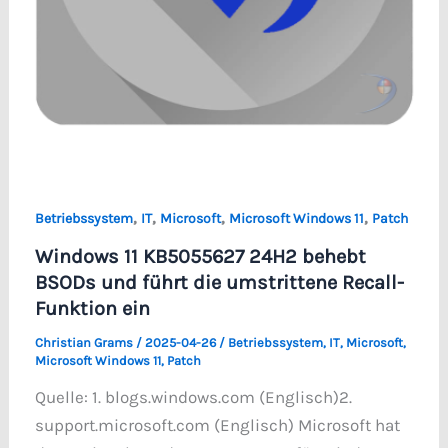
,
,
,
,
Betriebssystem
IT
Microsoft
Microsoft Windows 11
Patch
Windows 11 KB5055627 24H2 behebt
BSODs und führt die umstrittene Recall-
Funktion ein
Christian Grams
/
2025-04-26
/
Betriebssystem
,
IT
,
Microsoft
,
Microsoft Windows 11
,
Patch
Quelle: 1. blogs.windows.com (Englisch)2.
support.microsoft.com (Englisch) Microsoft hat