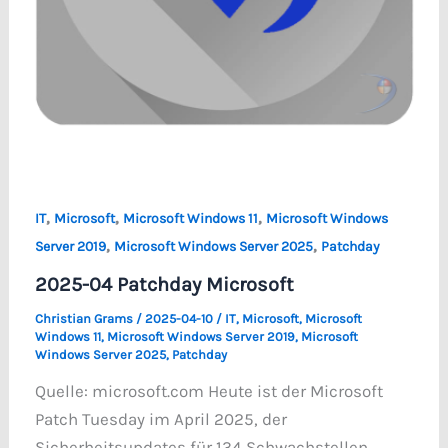
,
,
,
IT
Microsoft
Microsoft Windows 11
Microsoft Windows
,
,
Server 2019
Microsoft Windows Server 2025
Patchday
2025-04 Patchday Microsoft
Christian Grams
/
2025-04-10
/
IT
,
Microsoft
,
Microsoft
Windows 11
,
Microsoft Windows Server 2019
,
Microsoft
Windows Server 2025
,
Patchday
Quelle: microsoft.com Heute ist der Microsoft
Patch Tuesday im April 2025, der
Sicherheitsupdates für 134 Schwachstellen