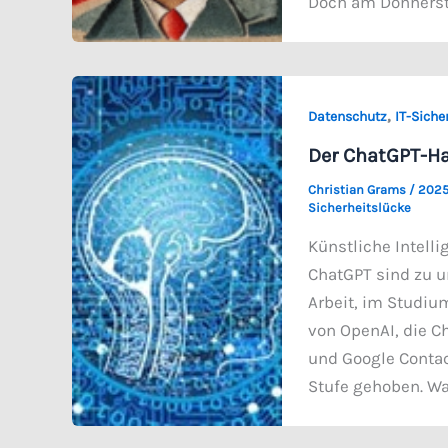
Doch am Donnersta
,
Datenschutz
IT-Siche
Der ChatGPT-Ha
Christian Grams
/
2025
Sicherheitslücke
Künstliche Intelli
ChatGPT sind zu u
Arbeit, im Studiu
von OpenAI, die C
und Google Contac
Stufe gehoben. W