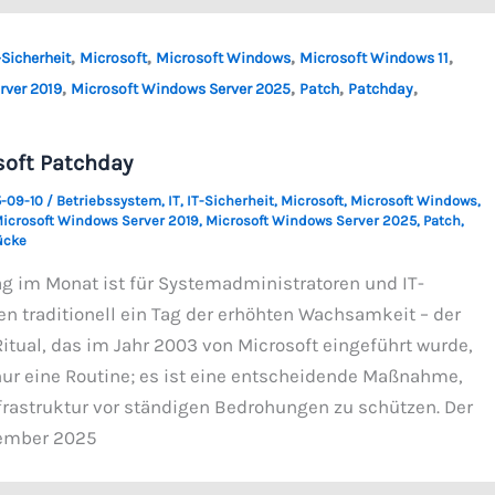
,
,
,
,
-Sicherheit
Microsoft
Microsoft Windows
Microsoft Windows 11
,
,
,
,
rver 2019
Microsoft Windows Server 2025
Patch
Patchday
oft Patchday
-09-10
/
Betriebssystem
,
IT
,
IT-Sicherheit
,
Microsoft
,
Microsoft Windows
,
icrosoft Windows Server 2019
,
Microsoft Windows Server 2025
,
Patch
,
ücke
ag im Monat ist für Systemadministratoren und IT-
en traditionell ein Tag der erhöhten Wachsamkeit – der
itual, das im Jahr 2003 von Microsoft eingeführt wurde,
 nur eine Routine; es ist eine entscheidende Maßnahme,
nfrastruktur vor ständigen Bedrohungen zu schützen. Der
ember 2025