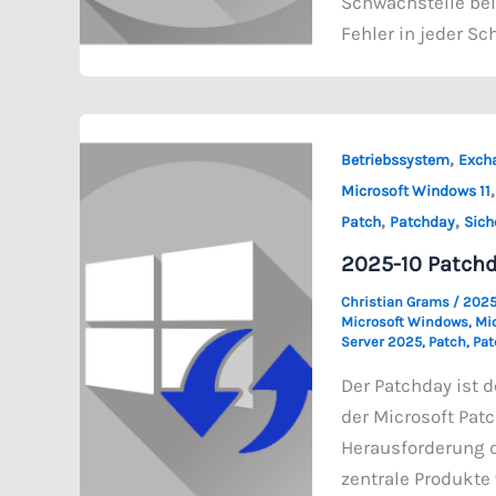
Schwachstelle bei
Fehler in jeder Sc
,
Betriebssystem
Excha
Microsoft Windows 11
,
,
Patch
Patchday
Sich
2025-10 Patch
Christian Grams
/
2025
Microsoft Windows
,
Mic
Server 2025
,
Patch
,
Pat
Der Patchday ist d
der Microsoft Pat
Herausforderung d
zentrale Produkte