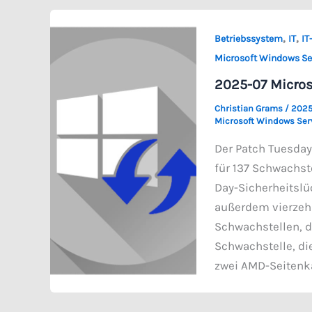
,
,
Betriebssystem
IT
IT
Microsoft Windows Se
2025-07 Micros
Christian Grams
/
2025
Microsoft Windows Ser
Der Patch Tuesday
für 137 Schwachst
Day-Sicherheitslü
außerdem vierzehn
Schwachstellen, d
Schwachstelle, di
zwei AMD-Seitenka