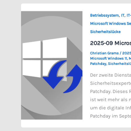
,
,
Betriebssystem
IT
IT
Microsoft Windows Se
Sicherheitslücke
2025-09 Micros
Christian Grams
/
2025
Microsoft Windows 11
,
M
Patchday
,
Sicherheitsl
Der zweite Dienst
Sicherheitsexpert
Patchday. Dieses R
ist weit mehr als
um die digitale I
Patchday im Sept