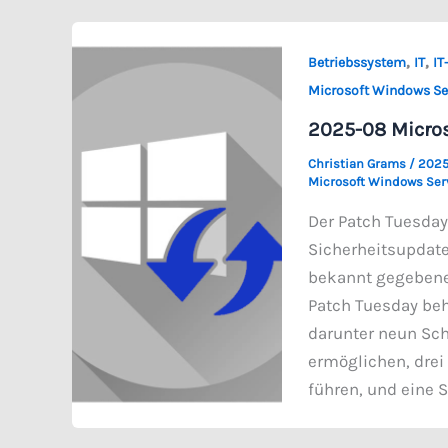
,
,
Betriebssystem
IT
IT
Microsoft Windows Se
2025-08 Micros
Christian Grams
/
2025
Microsoft Windows Ser
Der Patch Tuesday
Sicherheitsupdates
bekannt gegebene 
Patch Tuesday beh
darunter neun Sc
ermöglichen, drei
führen, und eine 