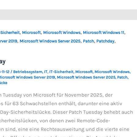
,
,
,
,
-Sicherheit
Microsoft
Microsoft Windows
Microsoft Windows 11
,
,
,
,
rver 2019
Microsoft Windows Server 2025
Patch
Patchday
ay
-11-12
/
Betriebssystem
,
IT
,
IT-Sicherheit
,
Microsoft
,
Microsoft Windows
,
icrosoft Windows Server 2019
,
Microsoft Windows Server 2025
,
Patch
,
ücke
ch Tuesday von Microsoft für November 2025, der
s für 63 Schwachstellen enthält, darunter eine aktiv
Day-Sicherheitslücke. Dieser Patch Tuesday behebt auch
Sicherheitslücken, von denen zwei Remote-Code-
 sind, eine eine Rechteausweitung und die vierte eine