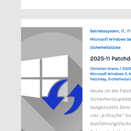
,
,
Betriebssystem
IT
IT
Microsoft Windows Se
Sicherheitslücke
2025-11 Patchd
Christian Grams
/
2025
Microsoft Windows 11
,
M
Patchday
,
Sicherheitsl
Heute ist der Pat
Sicherheitsupdate
ausgenutzte Zero-
vier „kritische” 
Ausführungslücken