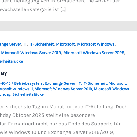
 der Offenlegung von Informationen. Die Anzahl der
hwachstellenkategorie ist […]
,
,
,
,
,
nge Server
IT
IT-Sicherheit
Microsoft
Microsoft Windows
,
,
,
Microsoft Windows Server 2019
Microsoft Windows Server 2025
erheitslücke
day
-10-15
/
Betriebssystem
,
Exchange Server
,
IT
,
IT-Sicherheit
,
Microsoft
,
rosoft Windows 11
,
Microsoft Windows Server 2019
,
Microsoft Windows
chday
,
Sicherheitslücke
er kritischste Tag im Monat für jede IT-Abteilung. Doch
chday Oktober 2025 stellt eine besondere
ar. Er markiert nicht nur das Ende des Supports für
 wie Windows 10 und Exchange Server 2016/2019,