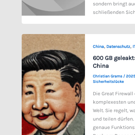
sondern bringt au
schließenden Sich
,
,
China
Datenschutz
I
600 GB geleakt:
China
Christian Grams
/
2025
Sicherheitslücke
Die Great Firewall
komplexesten und
Welt. Sie regelt, 
und teilen dürfen.
genaue Funktionsw