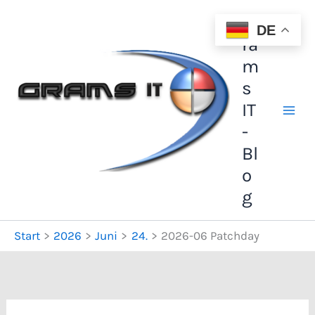
Zum
G
Inhalt
DE
ra
springen
m
s
IT
-
Bl
o
g
Start
2026
Juni
24.
2026-06 Patchday