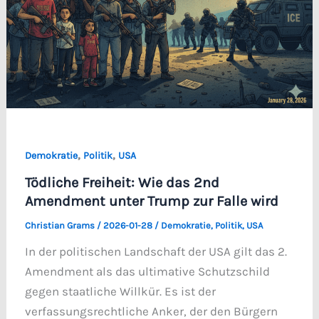
,
,
Demokratie
Politik
USA
Tödliche Freiheit: Wie das 2nd
Amendment unter Trump zur Falle wird
Christian Grams
/
2026-01-28
/
Demokratie
,
Politik
,
USA
In der politischen Landschaft der USA gilt das 2.
Amendment als das ultimative Schutzschild
gegen staatliche Willkür. Es ist der
verfassungsrechtliche Anker, der den Bürgern