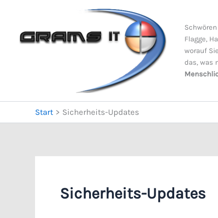
Zum
Inhalt
Schwören 
springen
Flagge, Ha
worauf Sie
das, was m
Menschlic
Start
Sicherheits-Updates
Sicherheits-Updates