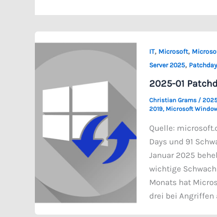
,
,
IT
Microsoft
Microso
,
Server 2025
Patchda
2025-01 Patchd
Christian Grams
/
2025
2019
,
Microsoft Window
Quelle: microsoft
Days und 91 Schwa
Januar 2025 beheb
wichtige Schwach
Monats hat Micros
drei bei Angriffen