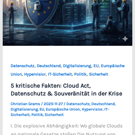
,
,
,
,
Datenschutz
Deutschland
Digitalisierung
EU
Europäische
,
,
,
,
Union
Hypervisior
IT-Sicherheit
Politik
Sicherheit
5 kritische Fakten: Cloud Act,
Datenschutz & Souveränität in der Krise
Christian Grams
/
2025-11-27
/
Datenschutz
,
Deutschland
,
Digitalisierung
,
EU
,
Europäische Union
,
Hypervisior
,
IT-
Sicherheit
,
Politik
,
Sicherheit
I. Die explosive Abhängigkeit: Wo globale Clouds
an nationale Gesetze stoßen Die Nutzung von