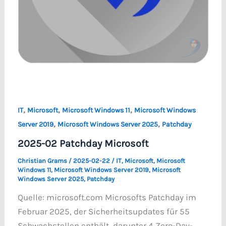
,
,
,
IT
Microsoft
Microsoft Windows 11
Microsoft Windows
,
,
Server 2019
Microsoft Windows Server 2025
Patchday
2025-02 Patchday Microsoft
Christian Grams
/
2025-02-22
/
IT
,
Microsoft
,
Microsoft
Windows 11
,
Microsoft Windows Server 2019
,
Microsoft
Windows Server 2025
,
Patchday
Quelle: microsoft.com Microsofts Patchday im
Februar 2025, der Sicherheitsupdates für 55
Schwachstellen enthält, darunter 4 Zero-Day-