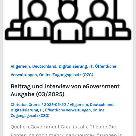
,
,
,
,
Allgemein
Deutschland
Digitalisierung
IT
Öffentliche
,
Verwaltungen
Online Zugangsgesetz (OZG)
Beitrag und Interview von eGovernment
Ausgabe (03/2025)
Christian Grams
/
2025-02-22
/
Allgemein
,
Deutschland
,
Digitalisierung
,
IT
,
Öffentliche Verwaltungen
,
Online
Zugangsgesetz (OZG)
Quelle: eGovernment Grau ist alle Theorie Die
Forderung nach mehr Open-Source-Lösungen in