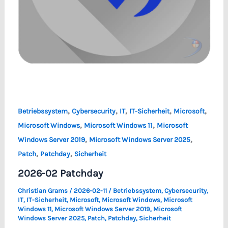
,
,
,
,
,
Betriebssystem
Cybersecurity
IT
IT-Sicherheit
Microsoft
,
,
Microsoft Windows
Microsoft Windows 11
Microsoft
,
,
Windows Server 2019
Microsoft Windows Server 2025
,
,
Patch
Patchday
Sicherheit
2026-02 Patchday
Christian Grams
/
2026-02-11
/
Betriebssystem
,
Cybersecurity
,
IT
,
IT-Sicherheit
,
Microsoft
,
Microsoft Windows
,
Microsoft
Windows 11
,
Microsoft Windows Server 2019
,
Microsoft
Windows Server 2025
,
Patch
,
Patchday
,
Sicherheit