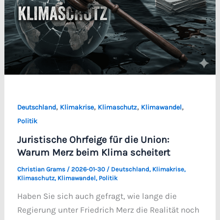
,
,
,
,
Deutschland
Klimakrise
Klimaschutz
Klimawandel
Politik
Juristische Ohrfeige für die Union:
Warum Merz beim Klima scheitert
Christian Grams
/
2026-01-30
/
Deutschland
,
Klimakrise
,
Klimaschutz
,
Klimawandel
,
Politik
Haben Sie sich auch gefragt, wie lange die
Regierung unter Friedrich Merz die Realität noch