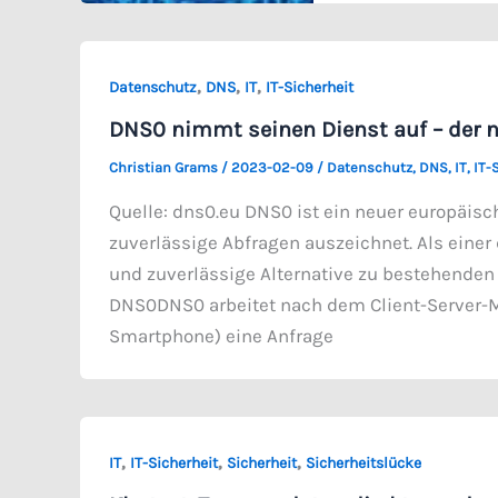
,
,
,
Datenschutz
DNS
IT
IT-Sicherheit
DNS0 nimmt seinen Dienst auf – der n
Christian Grams
/
2023-02-09
/
Datenschutz
,
DNS
,
IT
,
IT-
Quelle: dns0.eu DNS0 ist ein neuer europäisc
zuverlässige Abfragen auszeichnet. Als einer 
und zuverlässige Alternative zu bestehenden
DNS0DNS0 arbeitet nach dem Client-Server-Mod
Smartphone) eine Anfrage
,
,
,
IT
IT-Sicherheit
Sicherheit
Sicherheitslücke