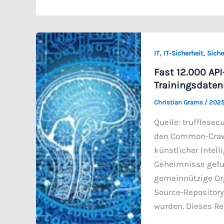
,
,
IT
IT-Sicherheit
Siche
Fast 12.000 AP
Trainingsdaten
Christian Grams
/
2025
Quelle: trufflese
den Common-Crawl-
künstlicher Intell
Geheimnisse gefun
gemeinnützige Org
Source-Repository
wurden. Dieses Re